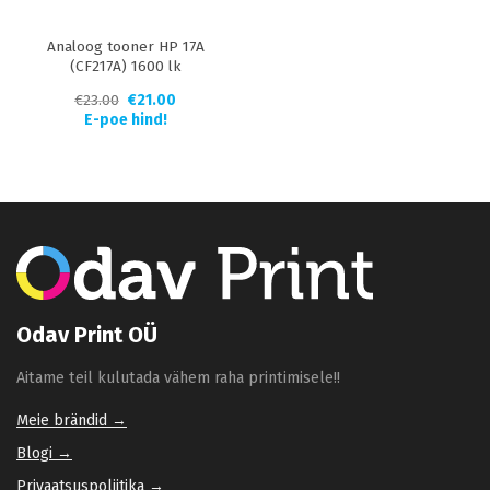
Analoog tooner HP 17A
(CF217A) 1600 lk
€
23.00
€
21.00
E-poe hind!
Odav Print OÜ
Aitame teil kulutada vähem raha printimisele!!
Meie brändid →
Blogi →
Privaatsuspoliitika →