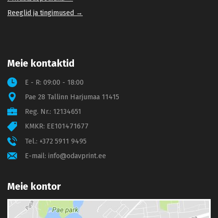
Reeglid ja tingimused →
Meie kontaktid
E - R: 09:00 - 18:00
Pae 28 Tallinn Harjumaa 11415
Reg. Nr.: 12134651
KMKR: EE101471677
Tel.:
+372 5911 9495
E-mail:
info@odavprint.ee
Meie kontor