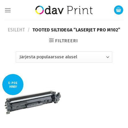
Skip
to
content
ESILEHT
/
TOOTED SILTIDEGA “LASERJET PRO M102”
FILTREERI
E-POE
HIND!