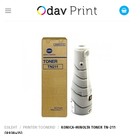
Skip
to
content
ESILEHT
/
PRINTERI TOONERID
/
KONICA-MINOLTA TONER TN-211
(8938415)