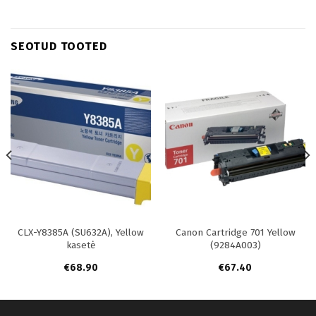
SEOTUD TOOTED
CLX-Y8385A (SU632A), Yellow
Canon Cartridge 701 Yellow
kasetė
(9284A003)
€
68.90
€
67.40