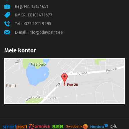
Reg. Nr.: 12134651
KMKR: EE101471677
Tel.:
+372 5911 9495
E-mail:
info@odavprint.ee
Meie kontor