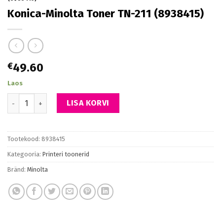
Konica-Minolta Toner TN-211 (8938415)
€
49.60
Laos
Konica-Minolta Toner TN-211 (8938415) kogus
LISA KORVI
Tootekood:
8938415
Kategooria:
Printeri toonerid
Bränd:
Minolta