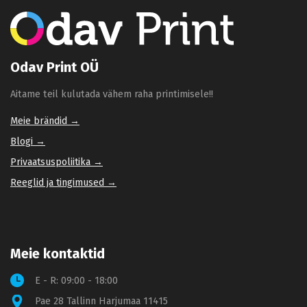
Odav Print OÜ
Aitame teil kulutada vähem raha printimisele!!
Meie brändid →
Blogi →
Privaatsuspoliitika →
Reeglid ja tingimused →
Meie kontaktid
E - R: 09:00 - 18:00
Pae 28 Tallinn Harjumaa 11415