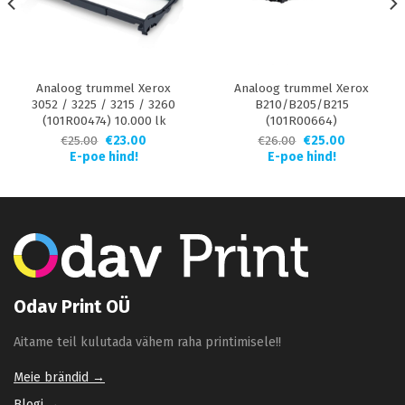
Analoog trummel Xerox
Analoog trummel Xerox
3052 / 3225 / 3215 / 3260
B210/B205/B215
(101R00474) 10.000 lk
(101R00664)
€
25.00
€
23.00
€
26.00
€
25.00
E-poe hind!
E-poe hind!
Odav Print OÜ
Aitame teil kulutada vähem raha printimisele!!
Meie brändid →
Blogi →