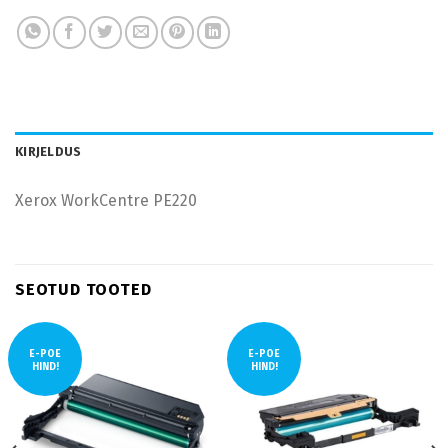
KIRJELDUS
Xerox WorkCentre PE220
SEOTUD TOOTED
E-POE
E-POE
HIND!
HIND!