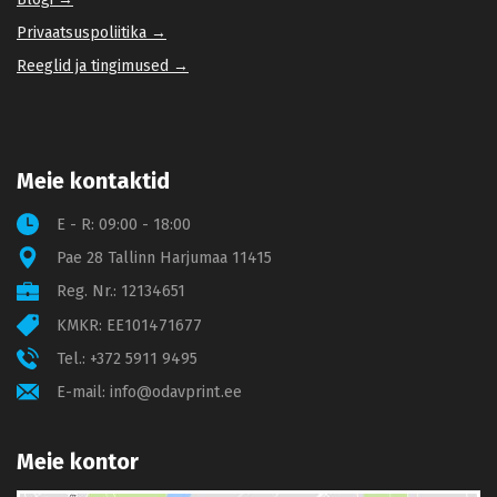
Privaatsuspoliitika →
Reeglid ja tingimused →
Meie kontaktid
E - R: 09:00 - 18:00
Pae 28 Tallinn Harjumaa 11415
Reg. Nr.: 12134651
KMKR: EE101471677
Tel.:
+372 5911 9495
E-mail:
info@odavprint.ee
Meie kontor