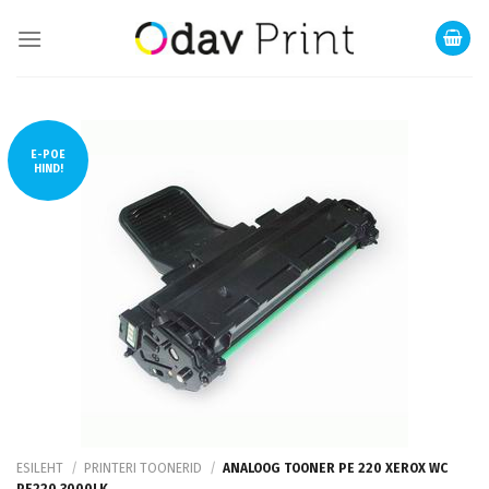
Skip
to
content
E-POE
HIND!
ESILEHT
/
PRINTERI TOONERID
/
ANALOOG TOONER PE 220 XEROX WC