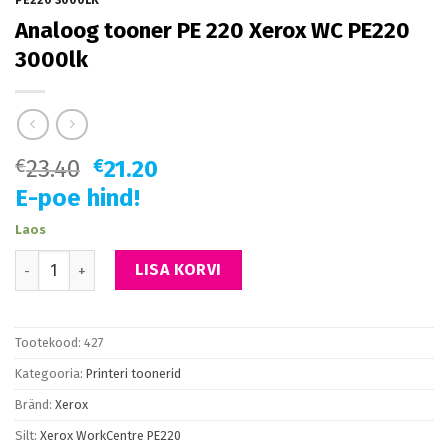
PE220 3000LK
Analoog tooner PE 220 Xerox WC PE220
3000lk
€
23.40
€
21.20
E-poe hind!
Laos
Analoog tooner PE 220 Xerox WC PE220 3000lk kogus
LISA KORVI
Tootekood:
427
Kategooria:
Printeri toonerid
Bränd:
Xerox
Silt:
Xerox WorkCentre PE220