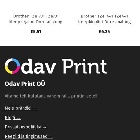
Brother TZe-731 TZe731
Brother TZe-441 TZe441
kleepkirjalint Dore analoog
kleepkirjalint Dore analoog
€
5.51
€
6.35
Odav Print OÜ
Aitame teil kulutada vähem raha printimisele!!
Meie brändid →
Blogi →
Privaatsuspoliitika →
Reeglid ja tingimused →