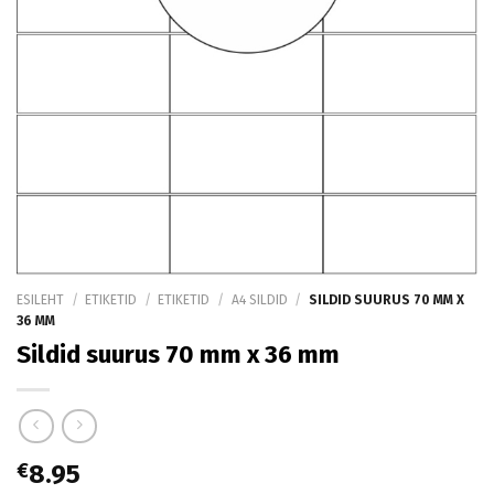
ESILEHT
/
ETIKETID
/
ETIKETID
/
A4 SILDID
/
SILDID SUURUS 70 MM X
36 MM
Sildid suurus 70 mm x 36 mm
€
8.95