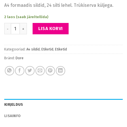
A4 formaadis sildid, 24 silti lehel. Trükiserva küljega.
2 laos (saab järeltellida)
Sildid suurus 70 mm x 36 mm kogus
LISA KORVI
Kategooriad:
A4 sildid
,
Etiketid
,
Etiketid
Bränd:
Dore
KIRJELDUS
LISAINFO