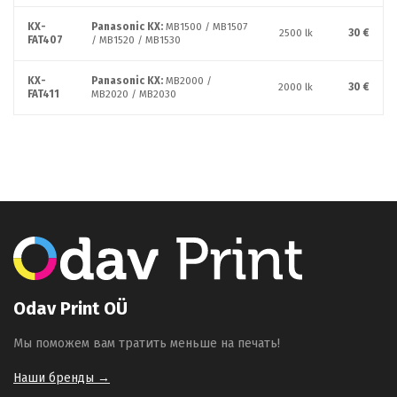
KX-
Panasonic KX:
MB1500 / MB1507
2500 lk
30 €
FAT407
/ MB1520 / MB1530
KX-
Panasonic KX:
MB2000 /
2000 lk
30 €
FAT411
MB2020 / MB2030
Odav Print OÜ
Мы поможем вам тратить меньше на печать!
Наши бренды →