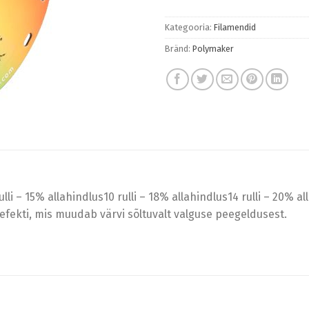
Kategooria:
Filamendid
Bränd:
Polymaker
li – 15% allahindlus10 rulli – 18% allahindlus14 rulli – 20% al
fekti, mis muudab värvi sõltuvalt valguse peegeldusest.