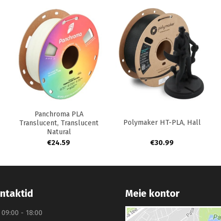
+
+
Panchroma PLA
Polymaker HT-PLA, Hall
Translucent, Translucent
Natural
€
24.59
€
30.99
ntaktid
Meie kontor
: 09:00 - 18:00