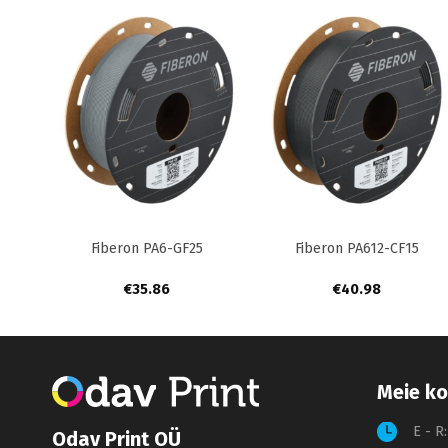
+
+
+
ilk
Fiberon PA6-GF25
Fiberon PA612-CF15
€
35.86
€
40.98
Meie ko
E - R
Odav Print OÜ