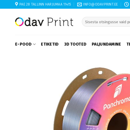
Skip
PAE 28 TALLINN HARJUMAA 11415
INFO@ODAVPRINT.EE
to
content
When autocomplete results
E-POOD
ETIKETID
3D TOOTED
PALJUNDAMINE
T