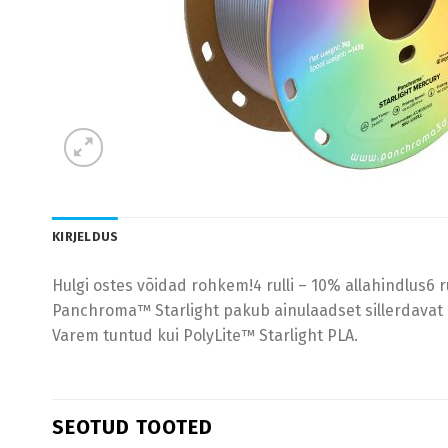
KIRJELDUS
Hulgi ostes võidad rohkem!4 rulli – 10% allahindlus6 rul
Panchroma™ Starlight pakub ainulaadset sillerdavat e
Varem tuntud kui PolyLite™ Starlight PLA.
SEOTUD TOOTED