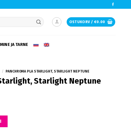
OSTUKORV /
€
0.00
e desired page. Touch device users, explore by touch or with swipe ge
MINE JA TARNE
/
PANCHROMA PLA STARLIGHT, STARLIGHT NEPTUNE
tarlight, Starlight Neptune
light Neptune kogus
I