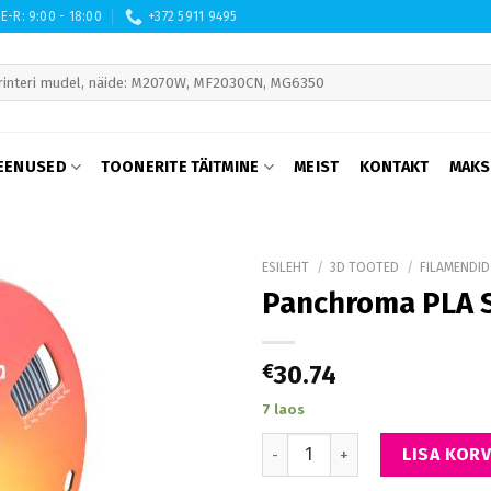
E-R: 9:00 - 18:00
+372 5911 9495
 are available use up and down arrows to review and enter to go to th
EENUSED
TOONERITE TÄITMINE
MEIST
KONTAKT
MAKS
ESILEHT
/
3D TOOTED
/
FILAMENDID
Panchroma PLA S
€
30.74
7 laos
Panchroma PLA Starlight, Star
LISA KORV